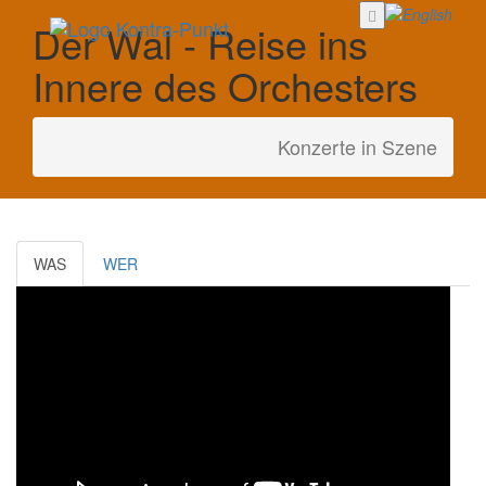
Der Wal - Reise ins
Innere des Orchesters
Konzerte in Szene
WAS
WER