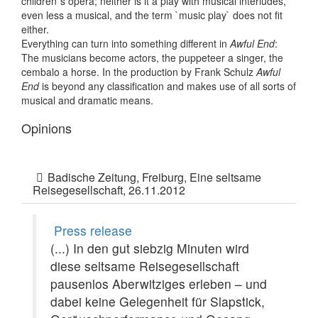
children`s opera; neither is it a play with musical interludes,
even less a musical, and the term `music play` does not fit
either.
Everything can turn into something different in
Awful End
:
The musicians become actors, the puppeteer a singer, the
cembalo a horse. In the production by Frank Schulz
Awful
End
is beyond any classification and makes use of all sorts of
musical and dramatic means.
Opinions
Badische Zeitung, Freiburg, Eine seltsame
Reisegesellschaft, 26.11.2012
Press release
(...) In den gut siebzig Minuten wird
diese seltsame Reisegesellschaft
pausenlos Aberwitziges erleben – und
dabei keine Gelegenheit für Slapstick,