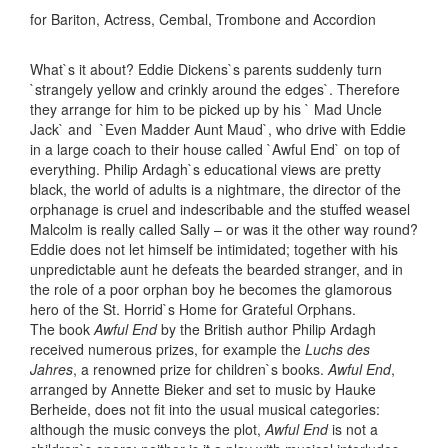
for Bariton, Actress, Cembal, Trombone and Accordion
What`s it about? Eddie Dickens`s parents suddenly turn
`strangely yellow and crinkly around the edges`. Therefore
they arrange for him to be picked up by his ` Mad Uncle
Jack` and `Even Madder Aunt Maud`, who drive with Eddie
in a large coach to their house called `Awful End` on top of
everything. Philip Ardagh`s educational views are pretty
black, the world of adults is a nightmare, the director of the
orphanage is cruel and indescribable and the stuffed weasel
Malcolm is really called Sally – or was it the other way round?
Eddie does not let himself be intimidated; together with his
unpredictable aunt he defeats the bearded stranger, and in
the role of a poor orphan boy he becomes the glamorous
hero of the St. Horrid`s Home for Grateful Orphans.
The book
Awful End
by the British author Philip Ardagh
received numerous prizes, for example the
Luchs des
Jahres
, a renowned prize for children`s books.
Awful End
,
arranged by Annette Bieker and set to music by Hauke
Berheide, does not fit into the usual musical categories:
although the music conveys the plot,
Awful End
is not a