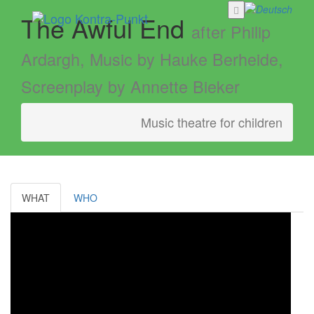
The Awful End
after Philip
Ardargh, Music by Hauke Berheide,
Screenplay by Annette Bieker
Music theatre for children
WHAT
WHO